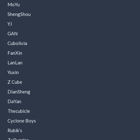
MoYu
ShengShou
YJ
GAN
Cubolivia
FanXin
LanLan
Yuxin
Z Cube
DianSheng
DaYan
Thecubicle
Cyclone Boys
Rubik’s