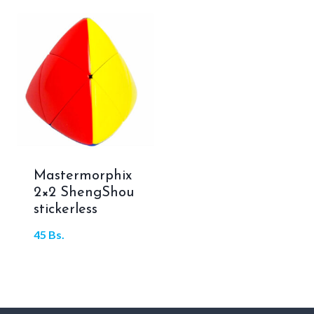
Mastermorphix
2×2 ShengShou
stickerless
45
Bs.