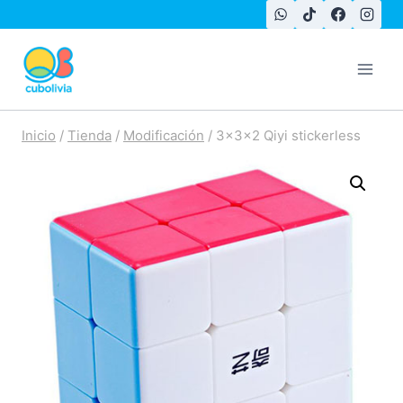
Saltar
al
contenido
Inicio
/
Tienda
/
Modificación
/
3x3x2 Qiyi stickerless