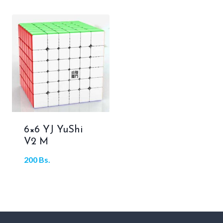
6×6 YJ YuShi
V2 M
200
Bs.