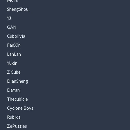
MoYu
ShengShou
YJ
GAN
Cubolivia
FanXin
LanLan
Yuxin
Z Cube
DianSheng
DaYan
Thecubicle
Cyclone Boys
Rubik’s
ZePuzzles