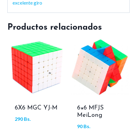
excelente giro
Productos relacionados
6X6 MGC YJ-M
6×6 MFJS
MeiLong
290
Bs.
90
Bs.