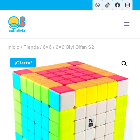
Saltar
al
contenido
Inicio
/
Tienda
/
6x6
/
6×6 Qiyi Qifan S2
¡Oferta!