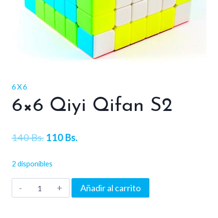
6X6
6×6 Qiyi Qifan S2
El
El
140
Bs.
110
Bs.
precio
precio
2 disponibles
original
actual
6x6
Añadir al carrito
era:
es:
Qiyi
140 Bs..
110 Bs..
Qifan