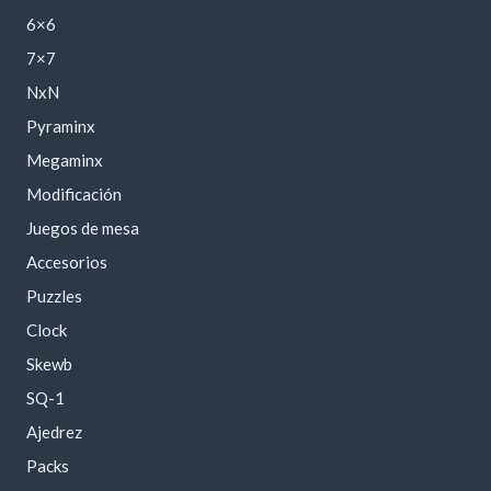
6×6
7×7
NxN
Pyraminx
Megaminx
Modificación
Juegos de mesa
Accesorios
Puzzles
Clock
Skewb
SQ-1
Ajedrez
Packs