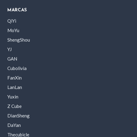
MARCAS
QiYi
MoYu
ShengShou
YJ
GAN
Cubolivia
FanXin
LanLan
Yuxin
Z Cube
DianSheng
DaYan
Thecubicle