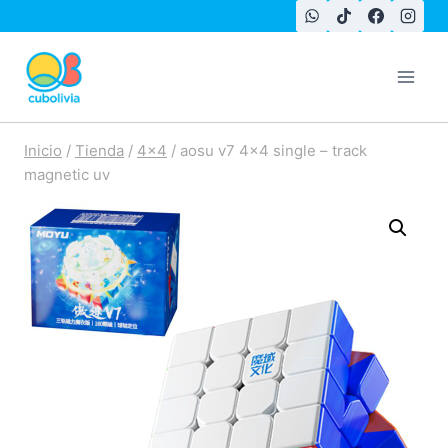
Saltar
al
contenido
Inicio
/
Tienda
/
4x4
/
aosu v7 4×4 single – track
magnetic uv