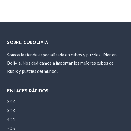
precio
precio
original
actual
era:
es:
450 Bs..
330 Bs..
SOBRE CUBOLIVIA
Somos la tienda especializada en cubos y puzzles
líder en
Bolivia. Nos dedicamos a importar los mejores cubos de
Rubik y puzzles del mundo.
ENLACES RÁPIDOS
2×2
3×3
4×4
5×5