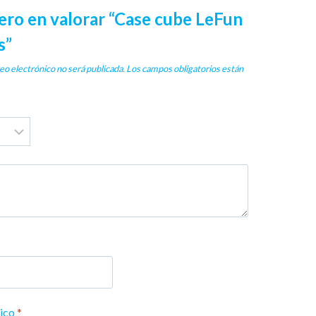
mero en valorar “Case cube LeFun
s”
eo electrónico no será publicada.
Los campos obligatorios están
nico
*