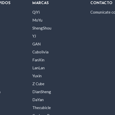
PIDOS
MARCAS
CONTACTO
QiYi
Comunícate c
MoYu
ShengShou
YJ
GAN
Cubolivia
FanXin
LanLan
Yuxin
Z Cube
a
DianSheng
DaYan
Thecubicle