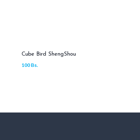
Cube Bird ShengShou
100
Bs.