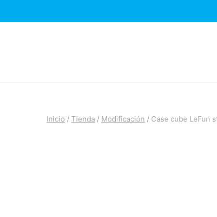
Saltar
al
contenido
Inicio
/
Tienda
/
Modificación
/
Case cube LeFun st