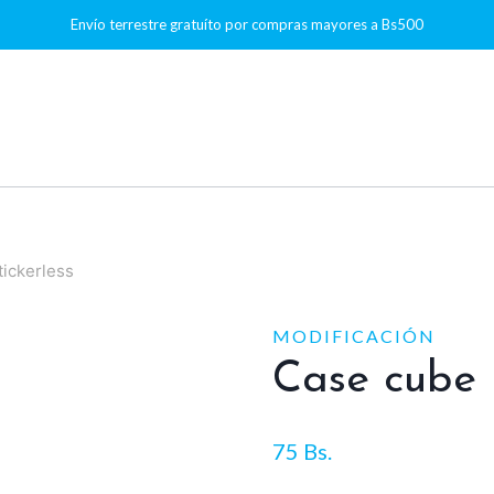
Envío terrestre gratuíto por compras mayores a Bs500
ickerless
MODIFICACIÓN
Case cube 
75
Bs.