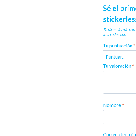
Sé el pri
stickerles
Tu dirección de corr
marcados con
*
Tu puntuación
*
Tu valoración
*
Nombre
*
Correo electró