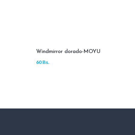
Windmirror dorado-MOYU
60
Bs.