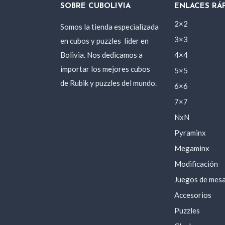
SOBRE CUBOLIVIA
ENLACES RÁ
2×2
Somos la tienda especializada
3×3
en cubos y puzzles
líder en
Bolivia. Nos dedicamos a
4×4
importar los mejores cubos
5×5
de Rubik y puzzles del mundo.
6×6
7×7
NxN
Pyraminx
Megaminx
Modificación
Juegos de mes
Accesorios
Puzzles