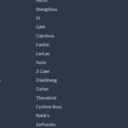
MoYu
ShengShou
YJ
GAN
Cubolivia
FanXin
LanLan
Yuxin
Z Cube
a
DianSheng
DaYan
Thecubicle
Cyclone Boys
Rubik’s
ZePuzzles