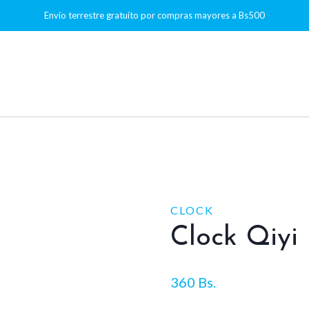
Envío terrestre gratuíto por compras mayores a Bs500
CLOCK
Clock Qiyi
360
Bs.