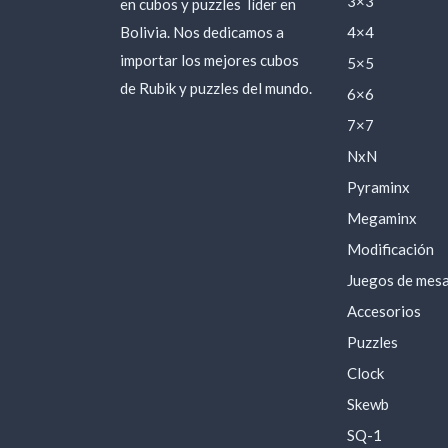
3×3
en cubos y puzzles
líder en
Bolivia. Nos dedicamos a
4×4
importar los mejores cubos
5×5
de Rubik y puzzles del mundo.
6×6
7×7
NxN
Pyraminx
Megaminx
Modificación
Juegos de mes
Accesorios
Puzzles
Clock
Skewb
SQ-1