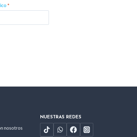
nico
*
NUESTRAS REDES
on nosotros