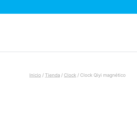
Saltar
al
contenido
Inicio
/
Tienda
/
Clock
/
Clock Qiyi magnético