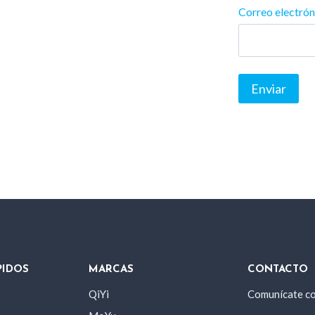
Correo electró
PIDOS
MARCAS
CONTACTO
QiYi
Comunícate c