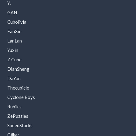
YJ
GAN
Cubolivia
FanXin
LanLan
Yuxin
Z Cube
DianSheng
DaYan
Thecubicle
Cyclone Boys
Rubik’s
ZePuzzles
SpeedStacks
Giiker