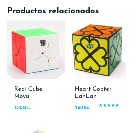
Productos relacionados
Redi Cube
Heart Copter
Moyu
LanLan
120
Bs.
180
Bs.
Valorado
con
5.00
de 5