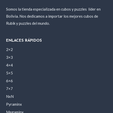
Somos la tienda especializada en cubos y puzzles
líder en
Bolivia. Nos dedicamos a importar los mejores cubos de
Rubik y puzzles del mundo.
ENLACES RÁPIDOS
2×2
3×3
4×4
5×5
6×6
7×7
NxN
Pyraminx
Megaminx