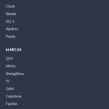
Clock
Skewb
SQ-1
Ajedrez
Packs
MARCAS
QiYi
MoYu
ShengShou
YJ
GAN
Cubolivia
FanXin