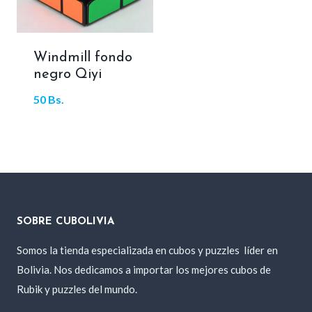
Windmill fondo
negro Qiyi
50
Bs.
SOBRE CUBOLIVIA
Somos la tienda especializada en cubos y puzzles
líder en
Bolivia. Nos dedicamos a importar los mejores cubos de
Rubik y puzzles del mundo.