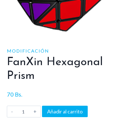
MODIFICACIÓN
FanXin Hexagonal
Prism
70
Bs.
FanXin
Añadir al carrito
Hexagonal