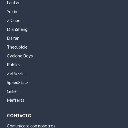
LanLan
Yuxin
Z Cube
DianSheng
DaYan
Thecubicle
Cyclone Boys
Rubik’s
ZePuzzles
SpeedStacks
Giiker
Mefferts
CONTACTO
Comunícate con nosotros