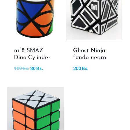
mf8 SMAZ
Ghost Ninja
Dino Cylinder
fondo negro
El
El
100
Bs.
80
Bs.
200
Bs.
precio
precio
original
actual
era:
es:
100 Bs..
80 Bs..