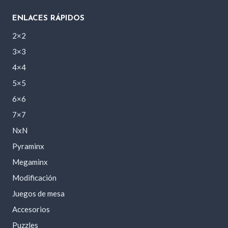
ENLACES RÁPIDOS
2×2
3×3
4×4
5×5
6×6
7×7
NxN
Pyraminx
Megaminx
Modificación
Juegos de mesa
Accesorios
Puzzles