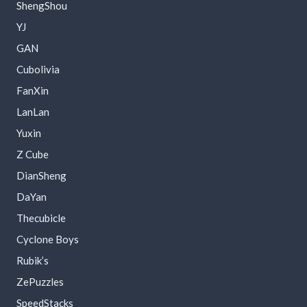
ShengShou
YJ
GAN
Cubolivia
FanXin
LanLan
Yuxin
Z Cube
DianSheng
DaYan
Thecubicle
Cyclone Boys
Rubik’s
ZePuzzles
SpeedStacks