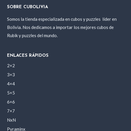
SOBRE CUBOLIVIA
Somos la tienda especializada en cubos y puzzles
líder en
Bolivia. Nos dedicamos a importar los mejores cubos de
Rubik y puzzles del mundo.
ENLACES RÁPIDOS
2×2
3×3
4×4
5×5
6×6
7×7
NxN
Pyraminx