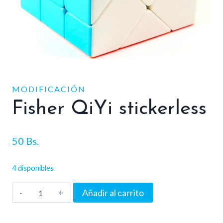
MODIFICACIÓN
Fisher QiYi stickerless
50
Bs.
4 disponibles
Fisher
Añadir al carrito
QiYi
stickerless