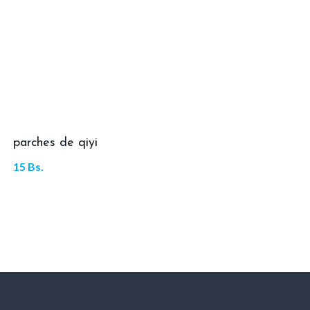
parches de qiyi
15
Bs.