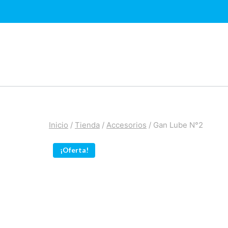
Saltar
al
contenido
Inicio
/
Tienda
/
Accesorios
/
Gan Lube N°2
¡Oferta!