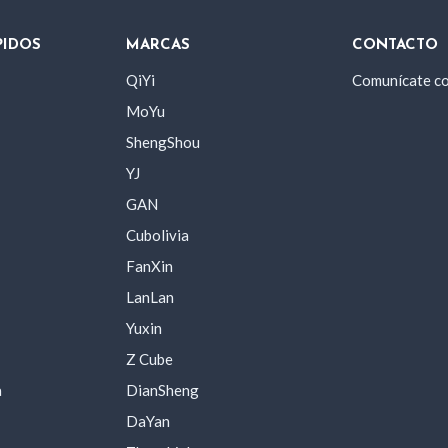
PIDOS
MARCAS
CONTACTO
QiYi
Comunícate c
MoYu
ShengShou
YJ
GAN
Cubolivia
FanXin
LanLan
Yuxin
Z Cube
a
DianSheng
DaYan