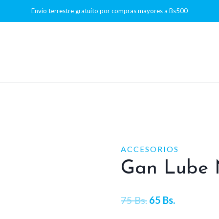
Envío terrestre gratuíto por compras mayores a Bs500
ACCESORIOS
Gan Lube 
El
El
75
Bs.
65
Bs.
precio
precio