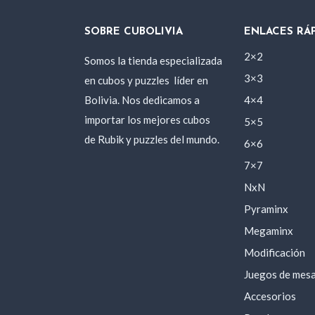
SOBRE CUBOLIVIA
ENLACES RÁ
2×2
Somos la tienda especializada
3×3
en cubos y puzzles
líder en
Bolivia. Nos dedicamos a
4×4
importar los mejores cubos
5×5
de Rubik y puzzles del mundo.
6×6
7×7
NxN
Pyraminx
Megaminx
Modificación
Juegos de mes
Accesorios