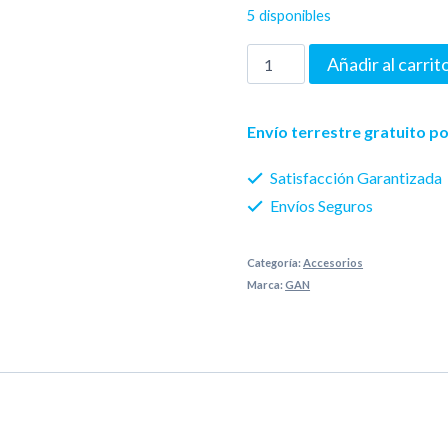
5 disponibles
original
actual
Gan
Añadir al carrit
era:
es:
Lube
75 Bs..
65 Bs..
N°2
Envío terrestre gratuito 
cantidad
Satisfacción Garantizada
Envíos Seguros
Categoría:
Accesorios
Marca:
GAN