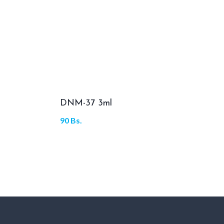
DNM-37 3ml
90
Bs.