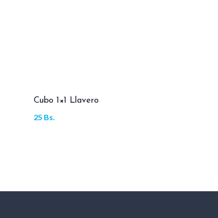
Cubo 1×1 Llavero
25
Bs.