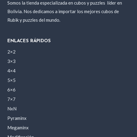
Somos la tienda especializada en cubos y puzzles
líder en
Bolivia. Nos dedicamos a importar los mejores cubos de
Rubik y puzzles del mundo.
ENLACES RÁPIDOS
2×2
3×3
4×4
5×5
6×6
7×7
NxN
Pyraminx
Megaminx
Modificación