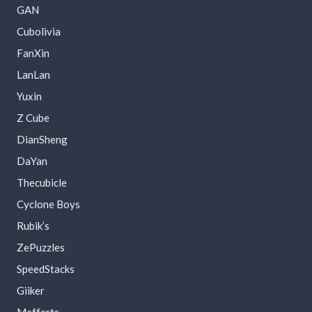
GAN
Cubolivia
FanXin
LanLan
Yuxin
Z Cube
DianSheng
DaYan
Thecubicle
Cyclone Boys
Rubik’s
ZePuzzles
SpeedStacks
Giiker