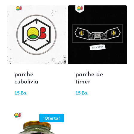
parche
parche de
cubolivia
timer
15
Bs.
15
Bs.
¡Oferta!