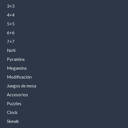
3×3
4×4
5×5
6×6
7×7
NxN
Pyraminx
Megaminx
Modificación
Juegos de mesa
Accesorios
Puzzles
Clock
Skewb