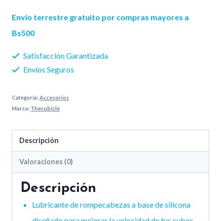
Speedy
Envío terrestre gratuito por compras mayores a
10ml
Bs500
cantidad
Satisfacción Garantizada
Envíos Seguros
Categoría:
Accesorios
Marca:
Thecubicle
Descripción
Valoraciones (0)
Descripción
Lubricante de rompecabezas a base de silicona
diseñado para mejorar la velocidad de tus cubos