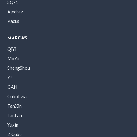
SQ-1
Ajedrez
Packs
MARCAS
QiYi
MoYu
ShengShou
YJ
GAN
Cubolivia
FanXin
LanLan
Yuxin
Z Cube