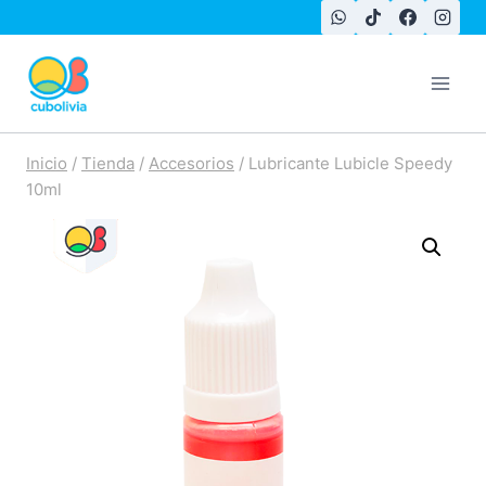
Saltar
al
contenido
Inicio
/
Tienda
/
Accesorios
/
Lubricante Lubicle Speedy
10ml