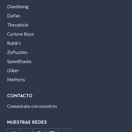
DianSheng
DaYan
Thecubicle
Cyclone Boys
Rubik’s
ZePuzzles
SpeedStacks
Giiker
Mefferts
CONTACTO
Comunícate con nosotros
NUESTRAS REDES