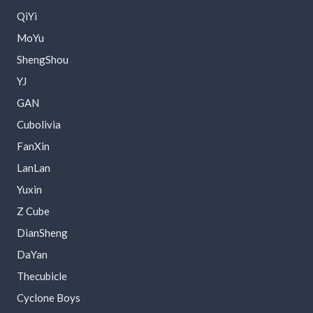
QiYi
MoYu
ShengShou
YJ
GAN
Cubolivia
FanXin
LanLan
Yuxin
Z Cube
DianSheng
DaYan
Thecubicle
Cyclone Boys