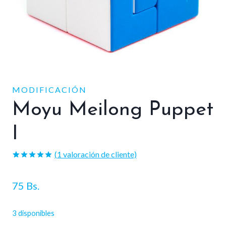
MODIFICACIÓN
Moyu Meilong Puppet
I
(
1
valoración de cliente)
Valorado
1
con
5.00
de 5 en
75
Bs.
base a
valoración
de un
3 disponibles
cliente