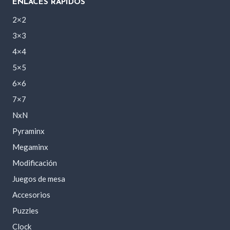
ENLACES RÁPIDOS
2×2
3×3
4×4
5×5
6×6
7×7
NxN
Pyraminx
Megaminx
Modificación
Juegos de mesa
Accesorios
Puzzles
Clock