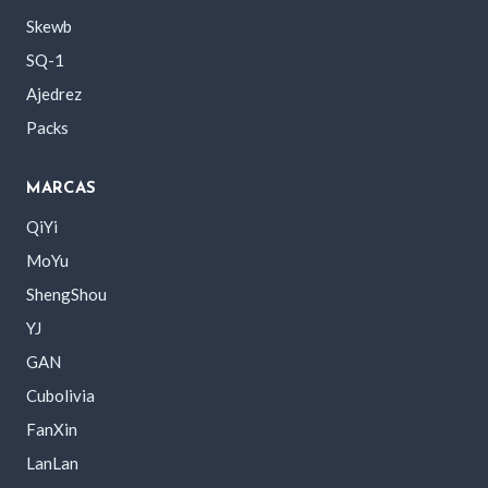
Skewb
SQ-1
Ajedrez
Packs
MARCAS
QiYi
MoYu
ShengShou
YJ
GAN
Cubolivia
FanXin
LanLan