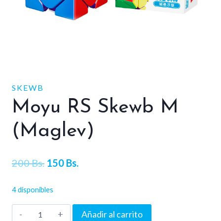
SKEWB
Moyu RS Skewb M
(Maglev)
El
El
200
Bs.
150
Bs.
precio
precio
4 disponibles
original
actual
Moyu
Añadir al carrito