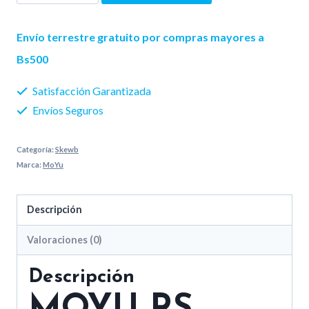
era:
es:
RS
200 Bs..
150 Bs..
Skewb
Envío terrestre gratuito por compras mayores a
M
Bs500
(Maglev)
Satisfacción Garantizada
cantidad
Envíos Seguros
Categoría:
Skewb
Marca:
MoYu
Descripción
Valoraciones (0)
Descripción