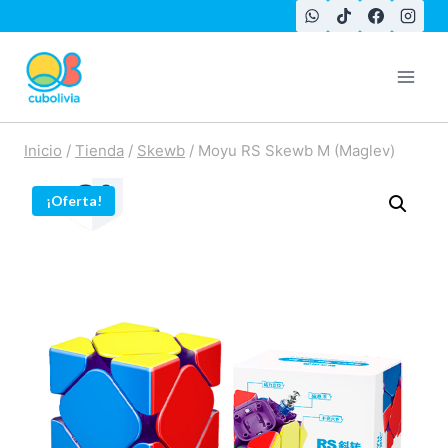
Saltar
al
contenido
Inicio
/
Tienda
/
Skewb
/
Moyu RS Skewb M (Maglev)
¡Oferta!