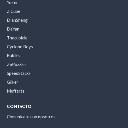
Yuxin
Z Cube
DianSheng
DaYan
Thecubicle
Cyclone Boys
Rubik’s
ZePuzzles
SpeedStacks
Giiker
Mefferts
CONTACTO
Comunícate con nosotros