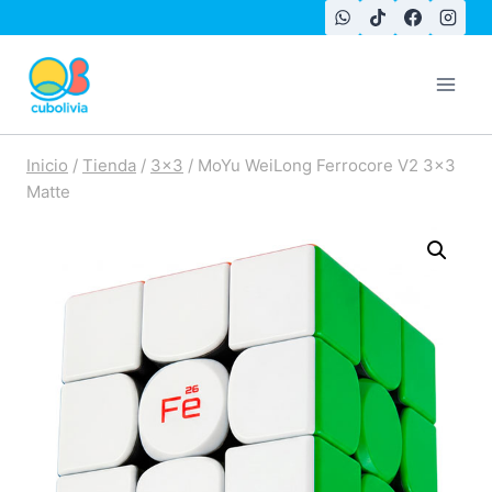
Saltar
al
contenido
Inicio
/
Tienda
/
3x3
/
MoYu WeiLong Ferrocore V2 3×3
Matte