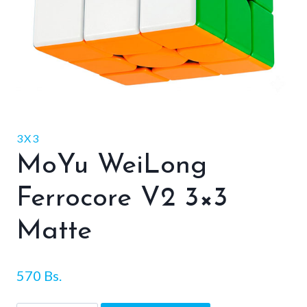
3X3
MoYu WeiLong
Ferrocore V2 3×3
Matte
570
Bs.