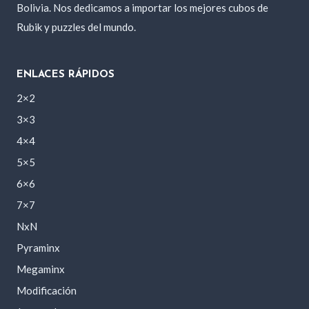
Bolivia. Nos dedicamos a importar los mejores cubos de
Rubik y puzzles del mundo.
ENLACES RÁPIDOS
2×2
3×3
4×4
5×5
6×6
7×7
NxN
Pyraminx
Megaminx
Modificación