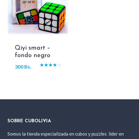
Qiyi smart –
fondo negro
300
Bs.
Valorado
con
4.00
de 5
SOBRE CUBOLIVIA
Somos la tienda especializada en cubos y puzzles
líder en