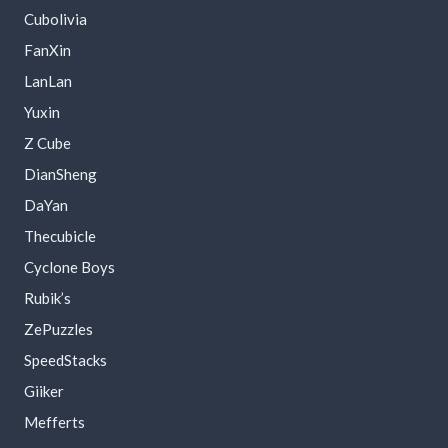
Cubolivia
FanXin
LanLan
Yuxin
Z Cube
DianSheng
DaYan
Thecubicle
Cyclone Boys
Rubik’s
ZePuzzles
SpeedStacks
Giiker
Mefferts