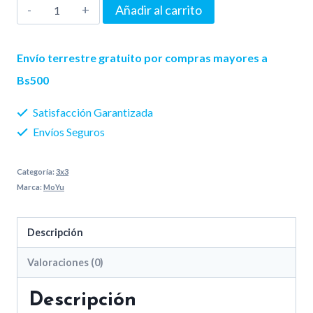
MoYu
Añadir al carrito
WeiLong
Ferrocore
Envío terrestre gratuito por compras mayores a
V2
Bs500
3x3
Satisfacción Garantizada
Matte
Envíos Seguros
cantidad
Categoría:
3x3
Marca:
MoYu
Descripción
Valoraciones (0)
Descripción