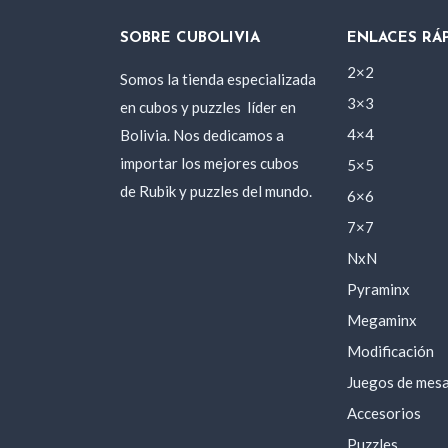
SOBRE CUBOLIVIA
ENLACES RÁ
2×2
Somos la tienda especializada
3×3
en cubos y puzzles
líder en
Bolivia. Nos dedicamos a
4×4
importar los mejores cubos
5×5
de Rubik y puzzles del mundo.
6×6
7×7
NxN
Pyraminx
Megaminx
Modificación
Juegos de mes
Accesorios
Puzzles