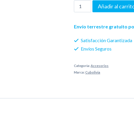
parche
Añadir al carrit
cubo
3x3
Envío terrestre gratuito 
cantidad
Satisfacción Garantizada
Envíos Seguros
Categoría:
Accesorios
Marca:
Cubolivia