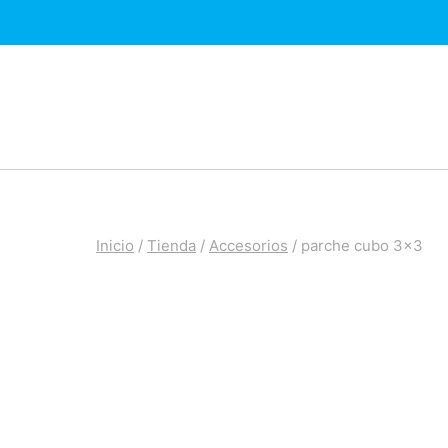
Saltar
al
contenido
Inicio
/
Tienda
/
Accesorios
/
parche cubo 3×3