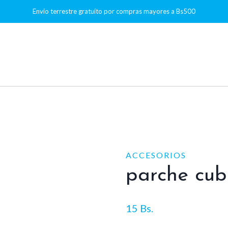
Envío terrestre gratuíto por compras mayores a Bs500
ACCESORIOS
parche cub
15
Bs.