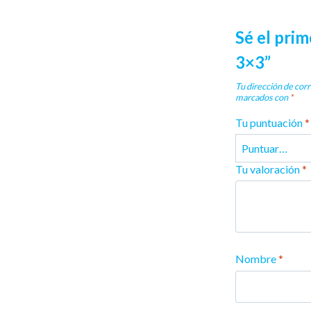
Sé el pri
3×3”
Tu dirección de corr
marcados con
*
Tu puntuación
*
Tu valoración
*
Nombre
*