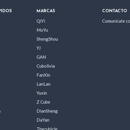
PIDOS
MARCAS
CONTACTO
QiYi
Comunícate c
MoYu
ShengShou
YJ
GAN
Cubolivia
FanXin
LanLan
Yuxin
Z Cube
a
DianSheng
DaYan
Thecubicle