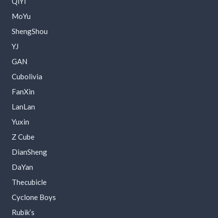
QiYi
MoYu
ShengShou
YJ
GAN
Cubolivia
FanXin
LanLan
Yuxin
Z Cube
DianSheng
DaYan
Thecubicle
Cyclone Boys
Rubik’s