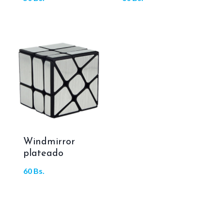
Windmirror
plateado
60
Bs.