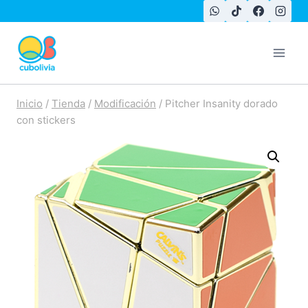
Saltar
al
contenido
Inicio
/
Tienda
/
Modificación
/
Pitcher Insanity dorado
con stickers