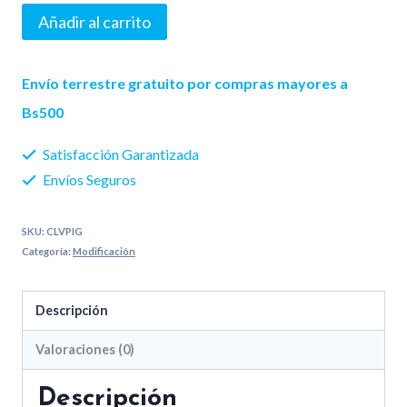
Pitcher
Añadir al carrito
Insanity
dorado
Envío terrestre gratuito por compras mayores a
con
Bs500
stickers
Satisfacción Garantizada
cantidad
Envíos Seguros
SKU:
CLVPIG
Categoría:
Modificación
Descripción
Valoraciones (0)
Descripción