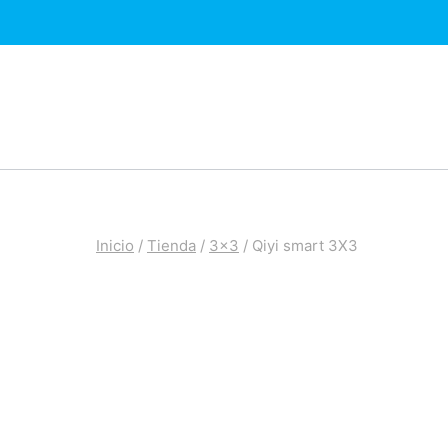
Saltar
al
contenido
Inicio
/
Tienda
/
3x3
/
Qiyi smart 3X3