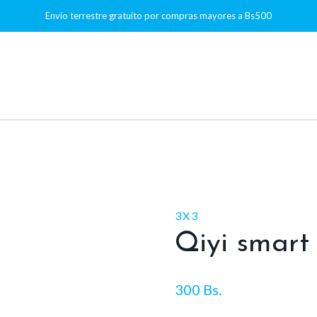
Envío terrestre gratuíto por compras mayores a Bs500
3X3
Qiyi smart
300
Bs.