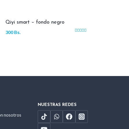
Qiyi smart – fondo negro
300
Bs.
Valorado
con
4.00
de 5
NUESTRAS REDES
on nosotros