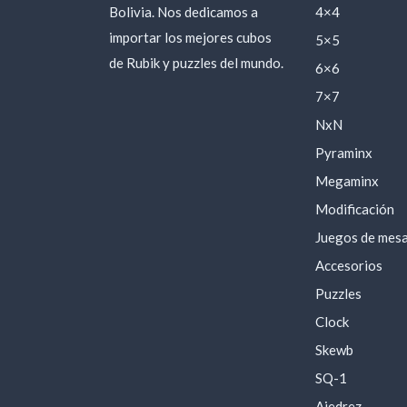
Bolivia. Nos dedicamos a
4×4
importar los mejores cubos
5×5
de Rubik y puzzles del mundo.
6×6
7×7
NxN
Pyraminx
Megaminx
Modificación
Juegos de mes
Accesorios
Puzzles
Clock
Skewb
SQ-1
Ajedrez