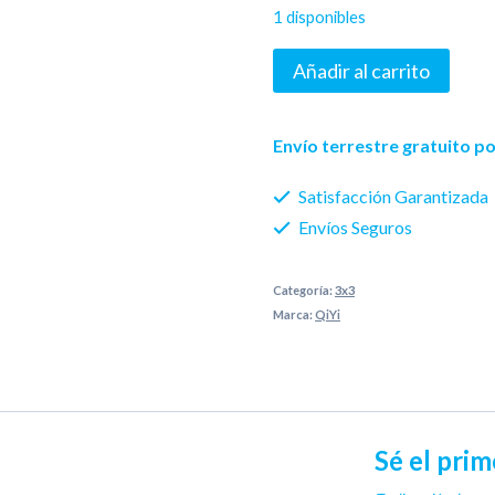
1 disponibles
Qiyi
Añadir al carrito
smart
3X3
Envío terrestre gratuito 
cantidad
Satisfacción Garantizada
Envíos Seguros
Categoría:
3x3
Marca:
QiYi
Sé el prim