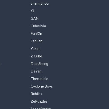
ShengShou
YJ
GAN
Cubolivia
FanXin
LanLan
Yuxin
Z Cube
a
DianSheng
DaYan
Thecubicle
Cyclone Boys
Rubik’s
ZePuzzles
SpeedStacks