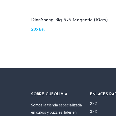
DianSheng Big 3×3 Magnetic (10cm)
235
Bs.
SOBRE CUBOLIVIA
ENLACES RÁ
2×2
Somos la tienda especializada
3×3
en cubos y puzzles
líder en