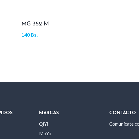
MG 352 M
140
Bs.
PIDOS
MARCAS
CONTACTO
QiYi
Comunícate c
MoYu