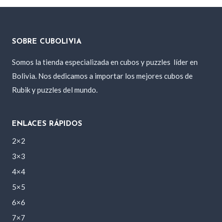
era:
es:
800 Bs..
600 Bs..
SOBRE CUBOLIVIA
Somos la tienda especializada en cubos y puzzles
líder en
Bolivia. Nos dedicamos a importar los mejores cubos de
Rubik y puzzles del mundo.
ENLACES RÁPIDOS
2×2
3×3
4×4
5×5
6×6
7×7