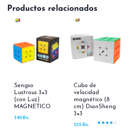
Productos relacionados
Sengso
Cubo de
Lustrous 3×3
velocidad
(con Luz)
magnético (8
MAGNETICO
cm) DianSheng
3×3
140
Bs.
155
Bs.
Valorado