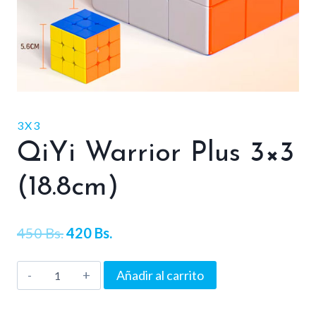
3X3
QiYi Warrior Plus 3×3
(18.8cm)
El
El
450
Bs.
420
Bs.
precio
precio
QiYi
Añadir al carrito
original
actual
Warrior