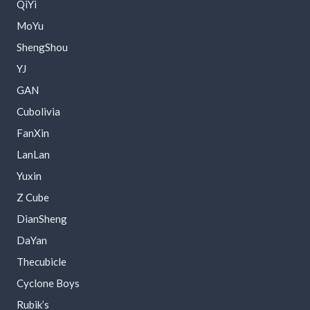
QiYi
MoYu
ShengShou
YJ
GAN
Cubolivia
FanXin
LanLan
Yuxin
Z Cube
DianSheng
DaYan
Thecubicle
Cyclone Boys
Rubik’s