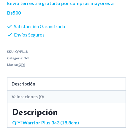
era:
es:
Plus
Envío terrestre gratuito por compras mayores a
3x3
450 Bs..
420 Bs..
Bs500
(18.8cm)
Satisfacción Garantizada
cantidad
Envíos Seguros
SKU:
QYPL18
Categoría:
3x3
Marca:
QiYi
Descripción
Valoraciones (0)
Descripción
QiYi Warrior Plus 3×3 (18.8cm)