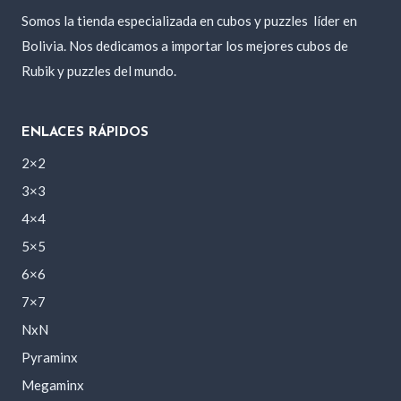
Somos la tienda especializada en cubos y puzzles
líder en
Bolivia. Nos dedicamos a importar los mejores cubos de
Rubik y puzzles del mundo.
ENLACES RÁPIDOS
2×2
3×3
4×4
5×5
6×6
7×7
NxN
Pyraminx
Megaminx