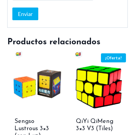
Productos relacionados
¡Oferta!
Sengso
QiYi QiMeng
Lustrous 3×3
3×3 V3 (Tiles)