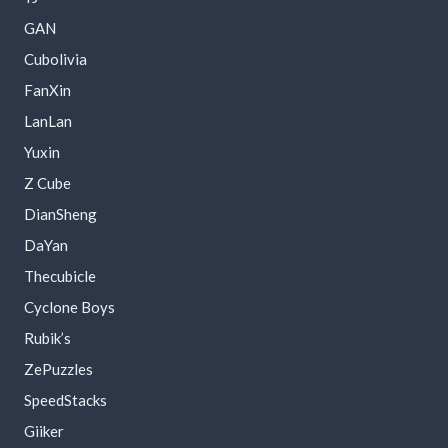
GAN
Cubolivia
FanXin
LanLan
Yuxin
Z Cube
DianSheng
DaYan
Thecubicle
Cyclone Boys
Rubik’s
ZePuzzles
SpeedStacks
Giiker