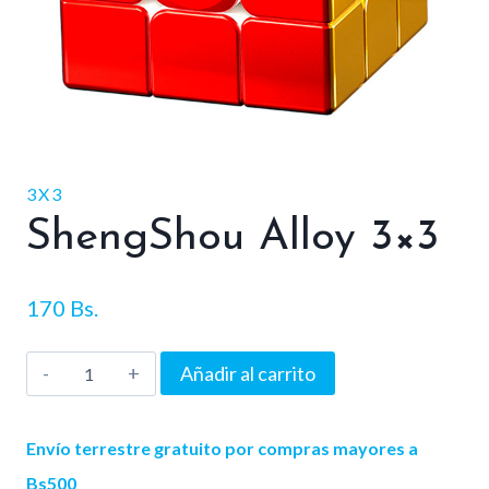
3X3
ShengShou Alloy 3×3
170
Bs.
ShengShou
Añadir al carrito
Alloy
3x3
Envío terrestre gratuito por compras mayores a
cantidad
Bs500