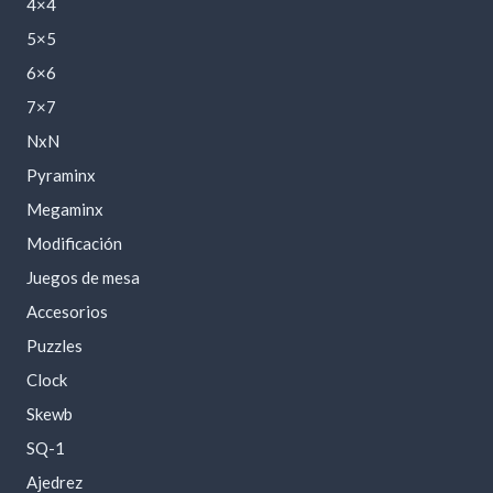
4×4
5×5
6×6
7×7
NxN
Pyraminx
Megaminx
Modificación
Juegos de mesa
Accesorios
Puzzles
Clock
Skewb
SQ-1
Ajedrez