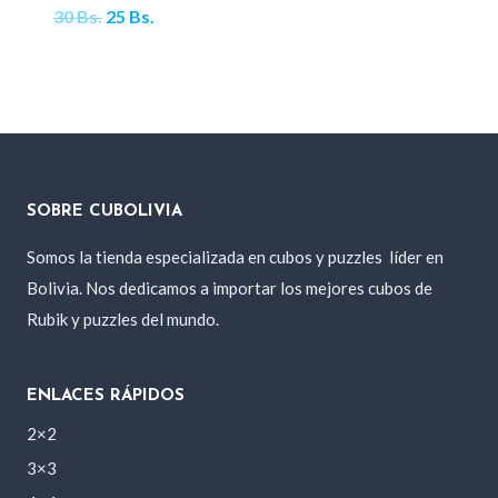
El
El
30
Bs.
25
Bs.
precio
precio
original
actual
era:
es:
30 Bs..
25 Bs..
SOBRE CUBOLIVIA
Somos la tienda especializada en cubos y puzzles
líder en
Bolivia. Nos dedicamos a importar los mejores cubos de
Rubik y puzzles del mundo.
ENLACES RÁPIDOS
2×2
3×3