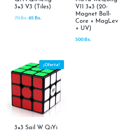
3×3 V3 (Tiles)
V11 3×3 (20-
Magnet Ball-
El
El
70
Bs.
65
Bs.
Core + MagLev
precio
precio
+ UV)
original
actual
500
Bs.
era:
es:
70 Bs..
65 Bs..
¡Oferta!
3×3 Sail W QiYi