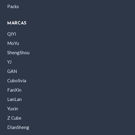
Packs
MARCAS
QiYi
MoYu
ShengShou
YJ
GAN
Cubolivia
FanXin
LanLan
Yuxin
Z Cube
DianSheng