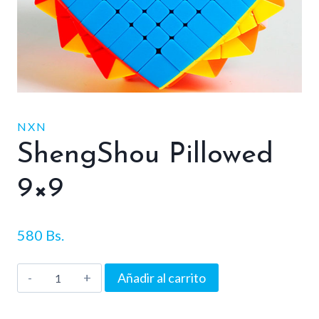
NXN
ShengShou Pillowed
9×9
580
Bs.
ShengShou
Añadir al carrito
Pillowed