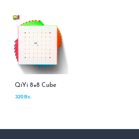
QiYi 8×8 Cube
320
Bs.