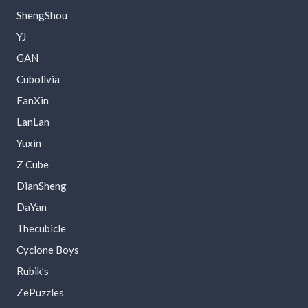
ShengShou
YJ
GAN
Cubolivia
FanXin
LanLan
Yuxin
Z Cube
DianSheng
DaYan
Thecubicle
Cyclone Boys
Rubik’s
ZePuzzles