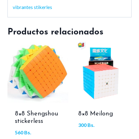
vibrantes stikerles
Productos relacionados
8×8 Shengshou
8×8 Meilong
stickerless
300
Bs.
560
Bs.