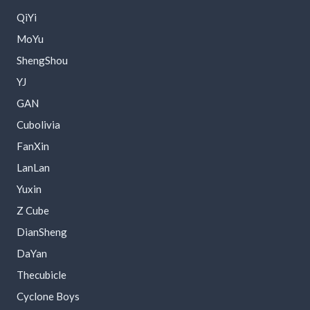
QiYi
MoYu
ShengShou
YJ
GAN
Cubolivia
FanXin
LanLan
Yuxin
Z Cube
DianSheng
DaYan
Thecubicle
Cyclone Boys