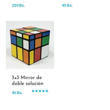
210
Bs.
45
Bs.
3×3 Mirror de
doble solución
45
Bs.
Valorado
con
5.00
de 5