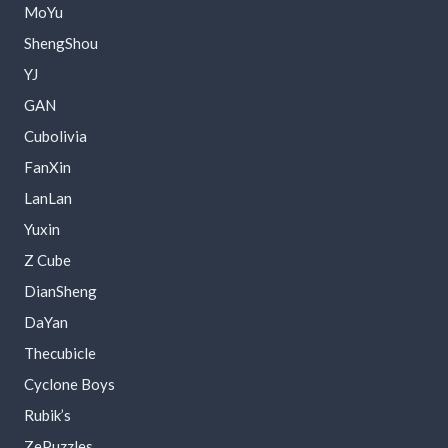
MoYu
ShengShou
YJ
GAN
Cubolivia
FanXin
LanLan
Yuxin
Z Cube
DianSheng
DaYan
Thecubicle
Cyclone Boys
Rubik’s
ZePuzzles