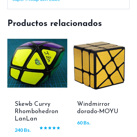
Productos relacionados
Skewb Curvy
Windmirror
Rhombohedron
dorado-MOYU
LanLan
60
Bs.
240
Bs.
Valorado