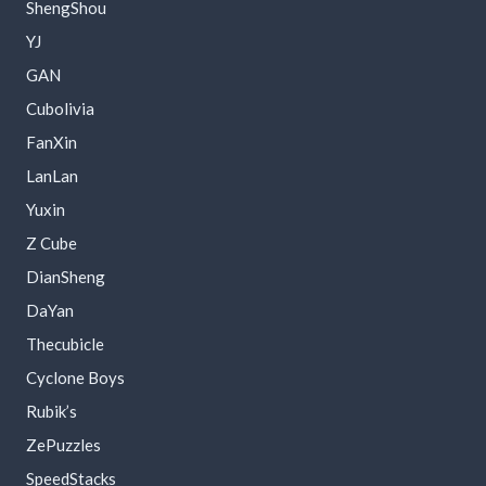
ShengShou
YJ
GAN
Cubolivia
FanXin
LanLan
Yuxin
Z Cube
DianSheng
DaYan
Thecubicle
Cyclone Boys
Rubik’s
ZePuzzles
SpeedStacks