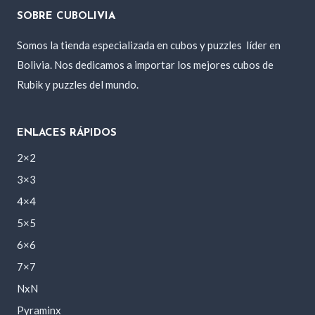
SOBRE CUBOLIVIA
Somos la tienda especializada en cubos y puzzles
líder en
Bolivia. Nos dedicamos a importar los mejores cubos de
Rubik y puzzles del mundo.
ENLACES RÁPIDOS
2×2
3×3
4×4
5×5
6×6
7×7
NxN
Pyraminx