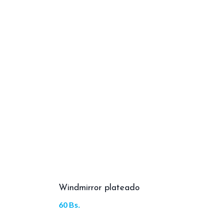
Windmirror plateado
60
Bs.