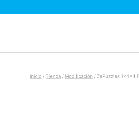
Saltar
al
contenido
Inicio
/
Tienda
/
Modificación
/
ZePuzzles 1x4x4 