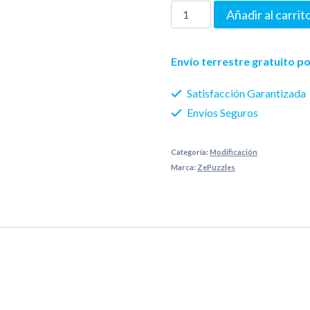
ZePuzzles
Añadir al carrit
1x4x4
Floppy
Envío terrestre gratuito 
Cube
Satisfacción Garantizada
cantidad
Envíos Seguros
Categoría:
Modificación
Marca:
ZePuzzles