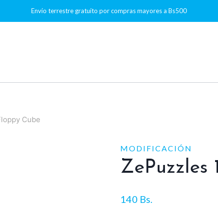
Envío terrestre gratuíto por compras mayores a Bs500
Floppy Cube
MODIFICACIÓN
ZePuzzles 
140
Bs.