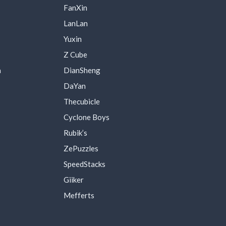
FanXin
LanLan
Yuxin
Z Cube
a
DianSheng
DaYan
Thecubicle
Cyclone Boys
Rubik’s
ZePuzzles
SpeedStacks
Giiker
Mefferts