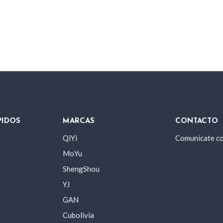
PIDOS
MARCAS
CONTACTO
QiYi
Comunícate c
MoYu
ShengShou
YJ
GAN
Cubolivia