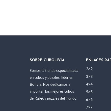
SOBRE CUBOLIVIA
ENLACES RÁ
2×2
Somos la tienda especializada
3×3
en cubos y puzzles
líder en
Bolivia. Nos dedicamos a
4×4
importar los mejores cubos
5×5
de Rubik y puzzles del mundo.
6×6
7×7