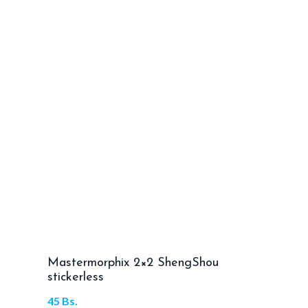
Mastermorphix 2×2 ShengShou
stickerless
45
Bs.