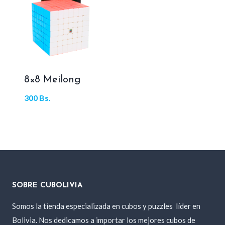
8×8 Meilong
300
Bs.
SOBRE CUBOLIVIA
Somos la tienda especializada en cubos y puzzles
líder en
Bolivia. Nos dedicamos a importar los mejores cubos de