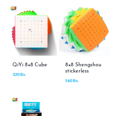
QiYi 8×8 Cube
8×8 Shengshou
stickerless
320
Bs.
560
Bs.