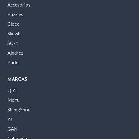
Accesorios
Puzzles
Clock
Skewb
SQ-1
Ajedrez
Packs
MARCAS
QiYi
MoYu
ShengShou
YJ
GAN
Cubolivia