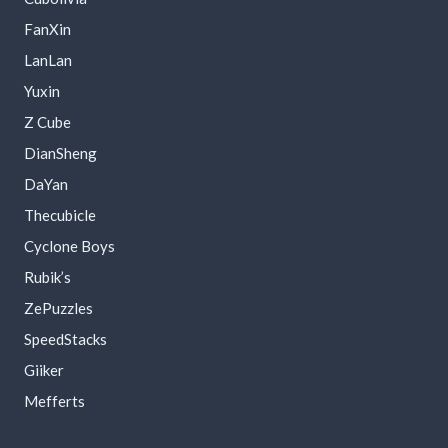
FanXin
LanLan
Yuxin
Z Cube
DianSheng
DaYan
Thecubicle
Cyclone Boys
Rubik’s
ZePuzzles
SpeedStacks
Giiker
Mefferts