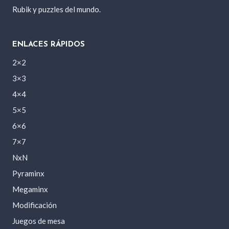
Rubik y puzzles del mundo.
ENLACES RÁPIDOS
2×2
3×3
4×4
5×5
6×6
7×7
NxN
Pyraminx
Megaminx
Modificación
Juegos de mesa