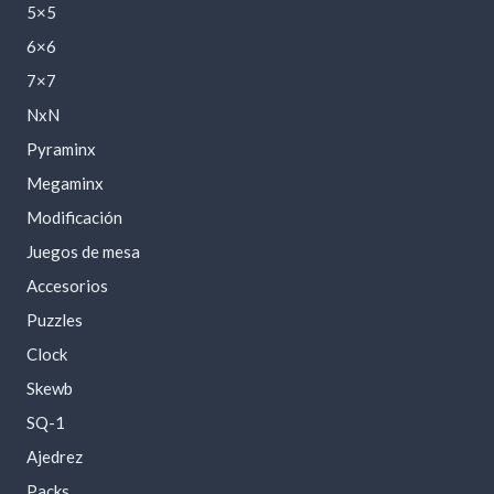
5×5
6×6
7×7
NxN
Pyraminx
Megaminx
Modificación
Juegos de mesa
Accesorios
Puzzles
Clock
Skewb
SQ-1
Ajedrez
Packs