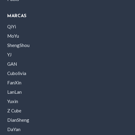
MARCAS
QiYi
MoYu
ShengShou
YJ
GAN
Cubolivia
FanXin
LanLan
Yuxin
Z Cube
DianSheng
DaYan