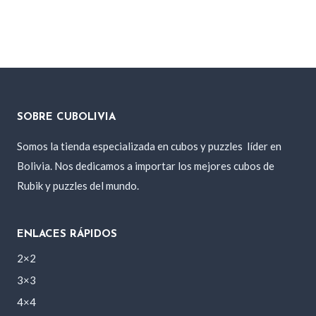
precio
precio
original
actual
era:
es:
130 Bs..
90 Bs..
SOBRE CUBOLIVIA
Somos la tienda especializada en cubos y puzzles
líder en
Bolivia. Nos dedicamos a importar los mejores cubos de
Rubik y puzzles del mundo.
ENLACES RÁPIDOS
2×2
3×3
4×4