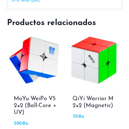
Productos relacionados
MoYu WeiPo V5
QiYi Warrior M
2×2 (Ball-Core +
2×2 (Magnetic)
UV)
70
Bs.
500
Bs.