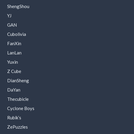
ShengShou
YJ
GAN
Cubolivia
FanXin
LanLan
Yuxin
Z Cube
DianSheng
DaYan
Thecubicle
Cyclone Boys
Rubik’s
ZePuzzles