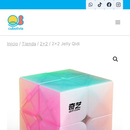
Saltar
al
contenido
Inicio
/
Tienda
/
2x2
/
2×2 Jelly Qidi