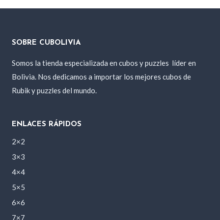
era:
es:
100 Bs..
90 Bs..
SOBRE CUBOLIVIA
Somos la tienda especializada en cubos y puzzles
líder en
Bolivia. Nos dedicamos a importar los mejores cubos de
Rubik y puzzles del mundo.
ENLACES RÁPIDOS
2×2
3×3
4×4
5×5
6×6
7×7