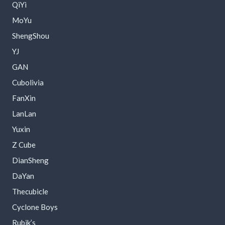
QiYi
MoYu
ShengShou
YJ
GAN
Cubolivia
FanXin
LanLan
Yuxin
Z Cube
DianSheng
DaYan
Thecubicle
Cyclone Boys
Rubik’s