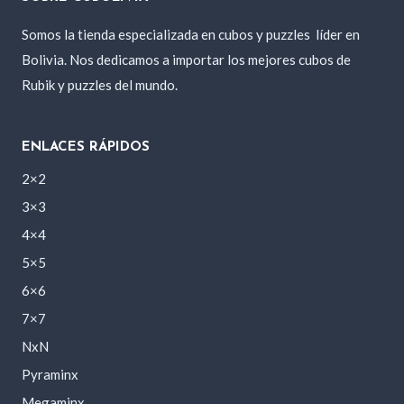
Somos la tienda especializada en cubos y puzzles
líder en
Bolivia. Nos dedicamos a importar los mejores cubos de
Rubik y puzzles del mundo.
ENLACES RÁPIDOS
2×2
3×3
4×4
5×5
6×6
7×7
NxN
Pyraminx
Megaminx