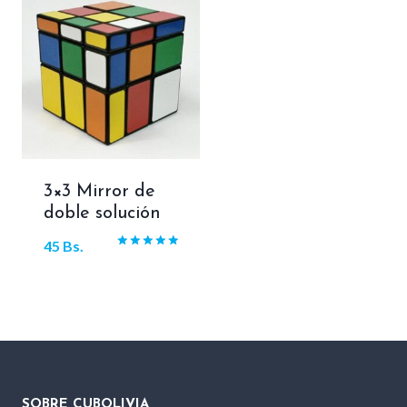
3×3 Mirror de
doble solución
45
Bs.
Valorado
con
5.00
de 5
SOBRE CUBOLIVIA