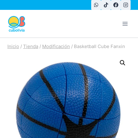
Saltar
al
contenido
Inicio
/
Tienda
/
Modificación
/
Basketball Cube Fanxin