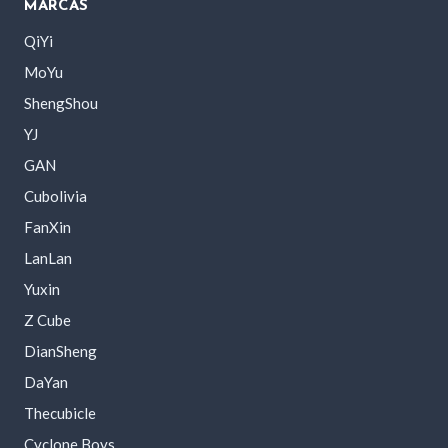
MARCAS
QiYi
MoYu
ShengShou
YJ
GAN
Cubolivia
FanXin
LanLan
Yuxin
Z Cube
DianSheng
DaYan
Thecubicle
Cyclone Boys