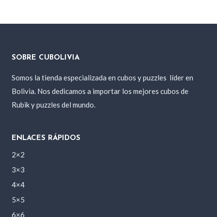
original
actual
era:
es:
170 Bs..
150 Bs..
SOBRE CUBOLIVIA
Somos la tienda especializada en cubos y puzzles
líder en
Bolivia. Nos dedicamos a importar los mejores cubos de
Rubik y puzzles del mundo.
ENLACES RÁPIDOS
2×2
3×3
4×4
5×5
6×6