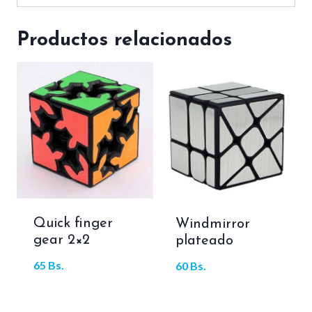
Productos relacionados
Quick finger
Windmirror
gear 2×2
plateado
65
Bs.
60
Bs.