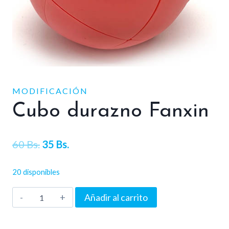
MODIFICACIÓN
Cubo durazno Fanxin
El
El
60
Bs.
35
Bs.
precio
precio
20 disponibles
original
actual
Cubo
Añadir al carrito
era:
es:
durazno
60 Bs..
35 Bs..
Fanxin