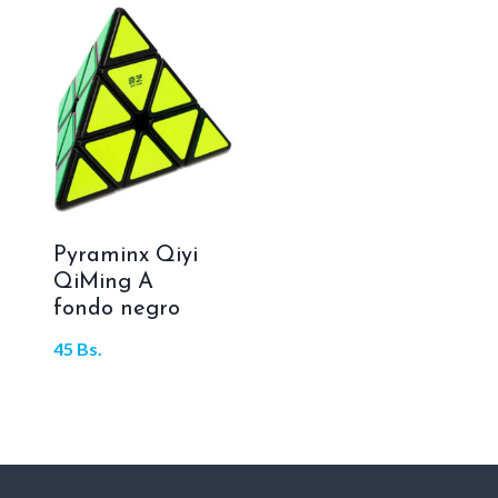
Pyraminx Qiyi
QiMing A
fondo negro
45
Bs.