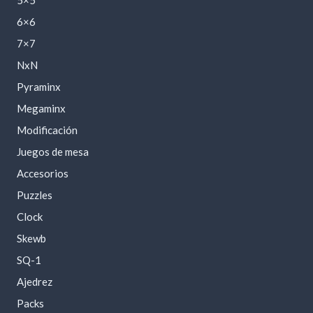
6×6
7×7
NxN
Pyraminx
Megaminx
Modificación
Juegos de mesa
Accesorios
Puzzles
Clock
Skewb
SQ-1
Ajedrez
Packs