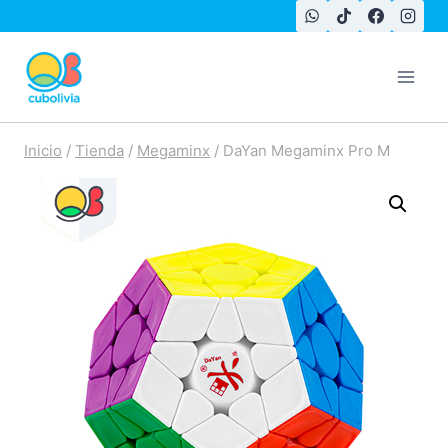
Saltar
al
contenido
Inicio
/
Tienda
/
Megaminx
/
DaYan Megaminx Pro M