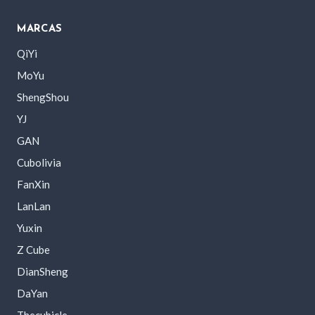
MARCAS
QiYi
MoYu
ShengShou
YJ
GAN
Cubolivia
FanXin
LanLan
Yuxin
Z Cube
DianSheng
DaYan