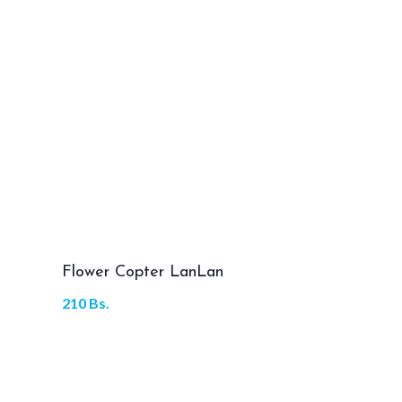
Flower Copter LanLan
210
Bs.