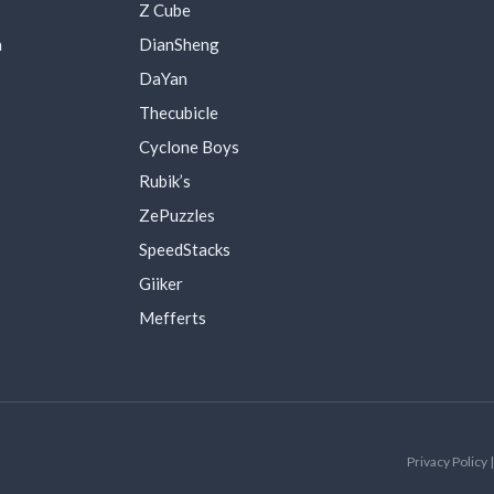
Z Cube
a
DianSheng
DaYan
Thecubicle
Cyclone Boys
Rubik’s
ZePuzzles
SpeedStacks
Giiker
Mefferts
Privacy Policy 