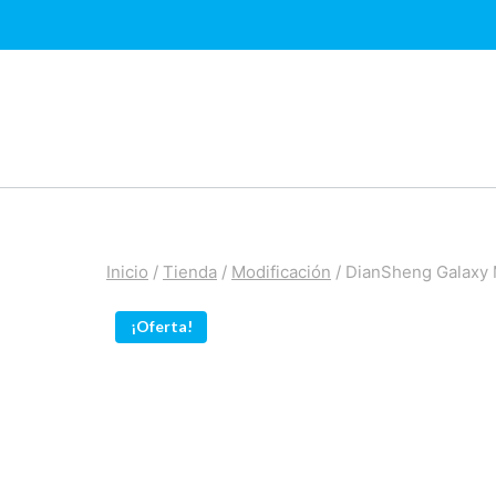
Saltar
al
contenido
Inicio
/
Tienda
/
Modificación
/
DianSheng Galaxy 
¡Oferta!