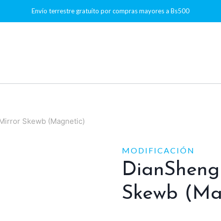
Envío terrestre gratuíto por compras mayores a Bs500
Mirror Skewb (Magnetic)
MODIFICACIÓN
DianSheng
Skewb (Ma