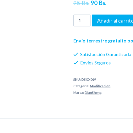
El
El
95
Bs.
90
Bs.
precio
precio
DianSheng
Añadir al carrit
original
actual
Galaxy
era:
es:
Mirror
Envío terrestre gratuito 
Skewb
95 Bs..
90 Bs..
Satisfacción Garantizada
(Magnetic)
Envíos Seguros
cantidad
SKU:
DSXX019
Categoría:
Modificación
Marca:
DianSheng