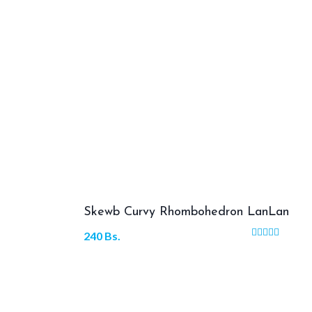
Skewb Curvy Rhombohedron LanLan
240
Bs.
Valorado
con
5.00
de 5