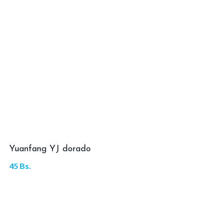
Yuanfang YJ dorado
45
Bs.