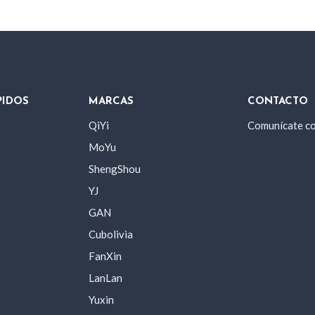
PIDOS
MARCAS
CONTACTO
QiYi
Comunícate c
MoYu
ShengShou
YJ
GAN
Cubolivia
FanXin
LanLan
Yuxin