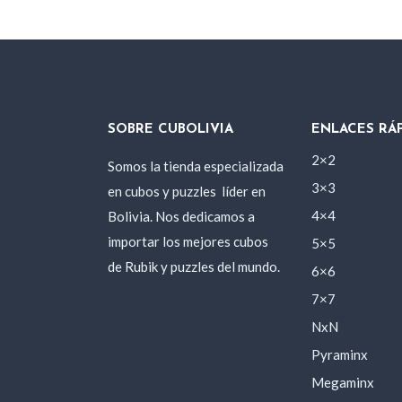
SOBRE CUBOLIVIA
ENLACES RÁ
2×2
Somos la tienda especializada
3×3
en cubos y puzzles
líder en
Bolivia. Nos dedicamos a
4×4
importar los mejores cubos
5×5
de Rubik y puzzles del mundo.
6×6
7×7
NxN
Pyraminx
Megaminx