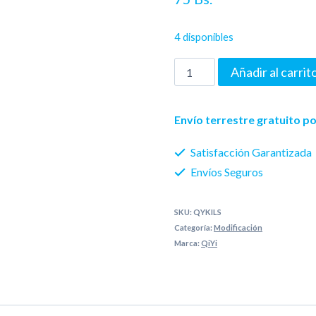
valoración
de un cliente
4 disponibles
Kilominx
Añadir al carrit
Qiyi
stickerless
Envío terrestre gratuito 
cantidad
Satisfacción Garantizada
Envíos Seguros
SKU:
QYKILS
Categoría:
Modificación
Marca:
QiYi