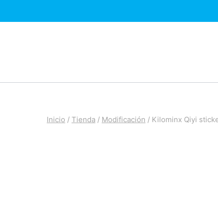
Saltar
al
contenido
Inicio
/
Tienda
/
Modificación
/
Kilominx Qiyi stick