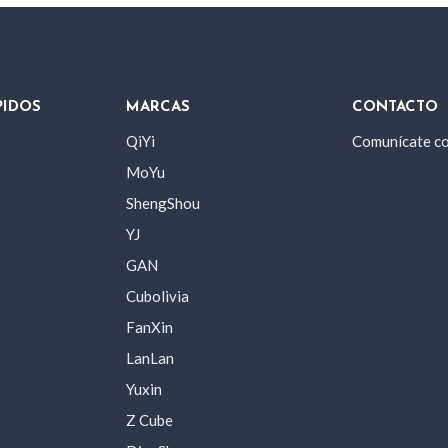
PIDOS
MARCAS
CONTACTO
QiYi
Comunícate c
MoYu
ShengShou
YJ
GAN
Cubolivia
FanXin
LanLan
Yuxin
Z Cube