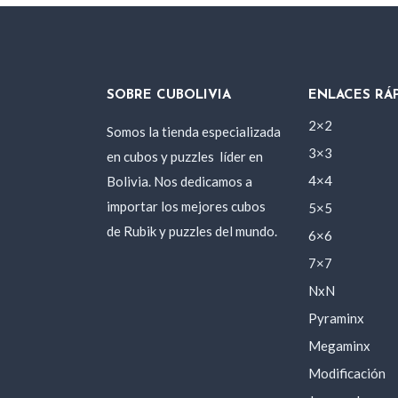
SOBRE CUBOLIVIA
ENLACES RÁ
2×2
Somos la tienda especializada
3×3
en cubos y puzzles
líder en
Bolivia. Nos dedicamos a
4×4
importar los mejores cubos
5×5
de Rubik y puzzles del mundo.
6×6
7×7
NxN
Pyraminx
Megaminx
Modificación