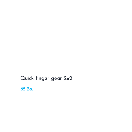
Quick finger gear 2×2
65
Bs.