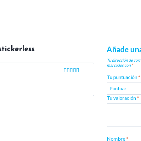
Añade una
tickerless
Tu dirección de corr
marcados con
*
Tu puntuación
*
Valorado
con
5
de 5
Tu valoración
*
Nombre
*