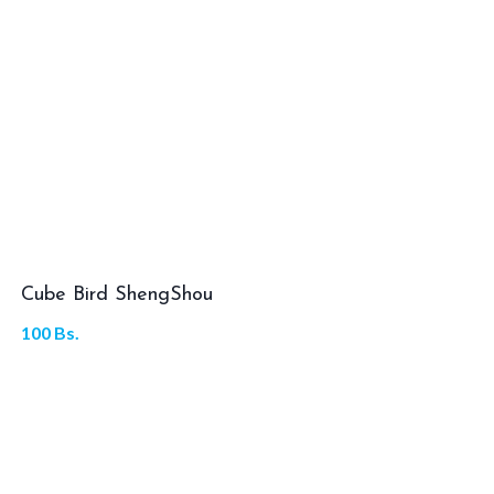
Cube Bird ShengShou
100
Bs.