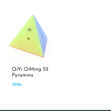
QiYi QiMing S2
Pyraminx
70
Bs.