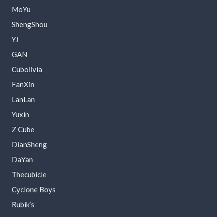
MoYu
ShengShou
YJ
GAN
Cubolivia
FanXin
LanLan
Yuxin
Z Cube
DianSheng
DaYan
Thecubicle
Cyclone Boys
Rubik’s