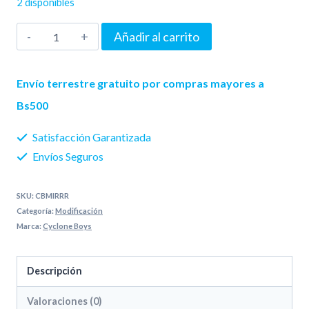
2 disponibles
Metallic
Añadir al carrito
Mirror
Magnetic
Envío terrestre gratuito por compras mayores a
Red
Bs500
cantidad
Satisfacción Garantizada
Envíos Seguros
SKU:
CBMIRRR
Categoría:
Modificación
Marca:
Cyclone Boys
Descripción
Valoraciones (0)