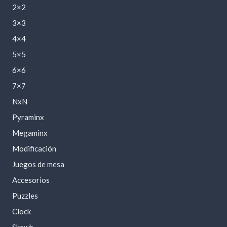
2×2
3×3
4×4
5×5
6×6
7×7
NxN
Pyraminx
Megaminx
Modificación
Juegos de mesa
Accesorios
Puzzles
Clock
Skewb