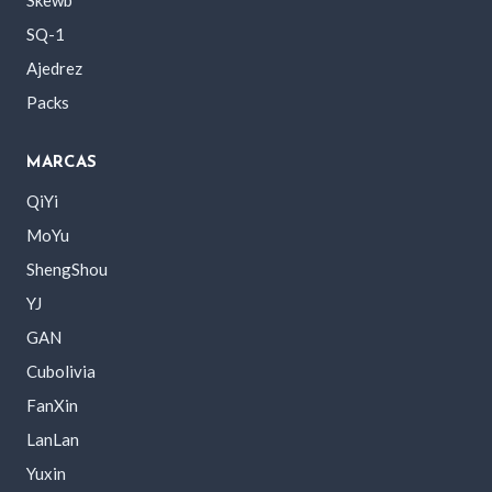
SQ-1
Ajedrez
Packs
MARCAS
QiYi
MoYu
ShengShou
YJ
GAN
Cubolivia
FanXin
LanLan
Yuxin