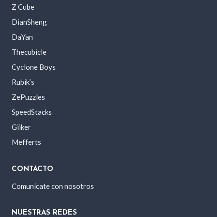
Z Cube
DianSheng
DaYan
Thecubicle
Cyclone Boys
Rubik’s
ZePuzzles
SpeedStacks
Giiker
Mefferts
CONTACTO
Comunícate con nosotros
NUESTRAS REDES