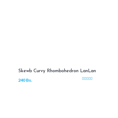
Skewb Curvy Rhombohedron LanLan
240
Bs.
Valorado
con
5.00
de 5