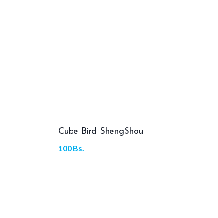
Cube Bird ShengShou
100
Bs.