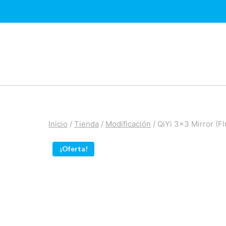
Saltar
al
contenido
Inicio
/
Tienda
/
Modificación
/
QiYi 3×3 Mirror (Fl
¡Oferta!