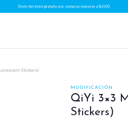
Envío terrestre gratuíto por compras mayores a Bs500
uorescent Stickers)
MODIFICACIÓN
QiYi 3×3 M
Stickers)