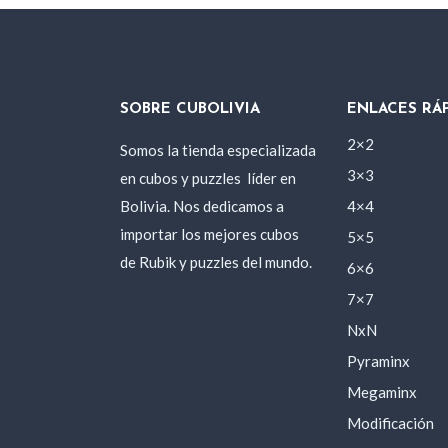
SOBRE CUBOLIVIA
ENLACES RÁ
2×2
Somos la tienda especializada
3×3
en cubos y puzzles
líder en
Bolivia. Nos dedicamos a
4×4
importar los mejores cubos
5×5
de Rubik y puzzles del mundo.
6×6
7×7
NxN
Pyraminx
Megaminx
Modificación