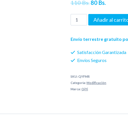
El
El
110
Bs.
80
Bs.
precio
precio
QiYi
Añadir al carrit
original
actual
3x3
era:
es:
Mirror
Envío terrestre gratuito 
(Fluorescent
110 Bs..
80 Bs..
Satisfacción Garantizada
Stickers)
Envíos Seguros
cantidad
SKU:
QYFMR
Categoría:
Modificación
Marca:
QiYi