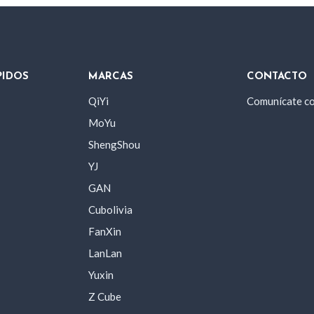
PIDOS
MARCAS
CONTACTO
QiYi
Comunícate c
MoYu
ShengShou
YJ
GAN
Cubolivia
FanXin
LanLan
Yuxin
Z Cube