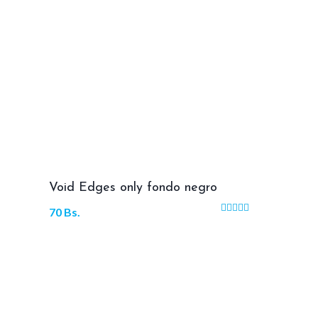
Void Edges only fondo negro
70
Bs.
Valorado
con
4.00
de 5