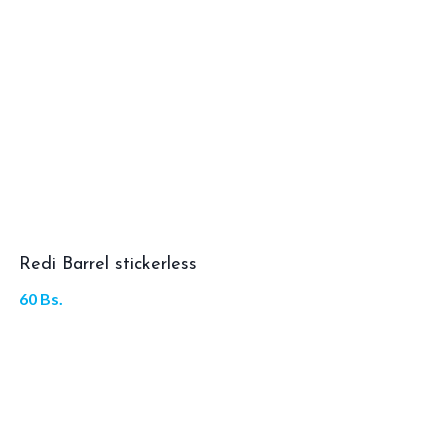
Redi Barrel stickerless
60
Bs.