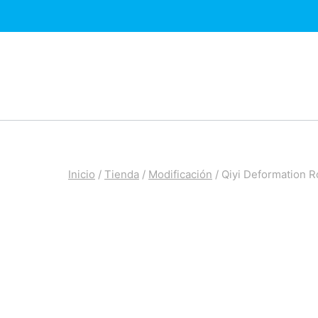
Saltar
al
contenido
Inicio
/
Tienda
/
Modificación
/
Qiyi Deformation 