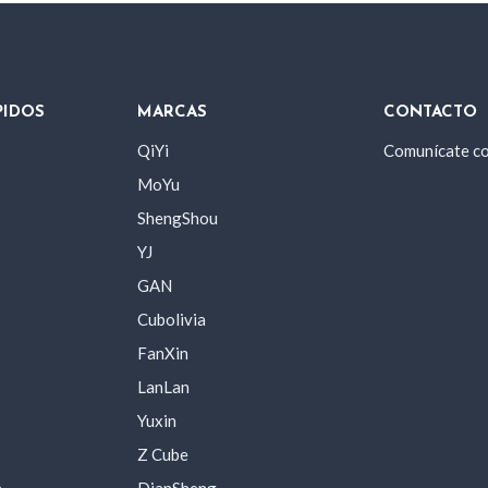
PIDOS
MARCAS
CONTACTO
QiYi
Comunícate c
MoYu
ShengShou
YJ
GAN
Cubolivia
FanXin
LanLan
Yuxin
Z Cube
a
DianSheng