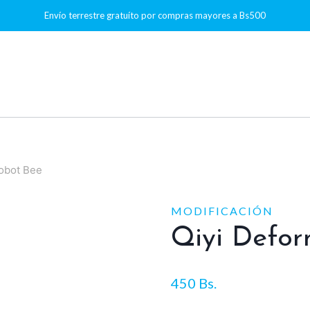
Envío terrestre gratuíto por compras mayores a Bs500
Robot Bee
MODIFICACIÓN
Qiyi Defor
450
Bs.