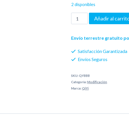
2 disponibles
Qiyi
Añadir al carrit
Deformation
Robot
Envío terrestre gratuito 
Bee
Satisfacción Garantizada
cantidad
Envíos Seguros
SKU:
QYBBB
Categoría:
Modificación
Marca:
QiYi