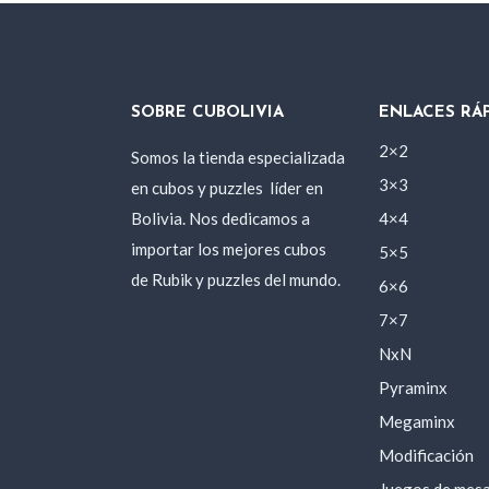
SOBRE CUBOLIVIA
ENLACES RÁ
2×2
Somos la tienda especializada
3×3
en cubos y puzzles
líder en
Bolivia. Nos dedicamos a
4×4
importar los mejores cubos
5×5
de Rubik y puzzles del mundo.
6×6
7×7
NxN
Pyraminx
Megaminx
Modificación
Juegos de mes