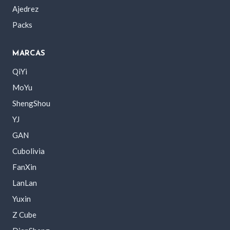
Ajedrez
Packs
MARCAS
QiYi
MoYu
ShengShou
YJ
GAN
Cubolivia
FanXin
LanLan
Yuxin
Z Cube