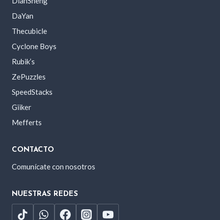
DianSheng
DaYan
Thecubicle
Cyclone Boys
Rubik’s
ZePuzzles
SpeedStacks
Giiker
Mefferts
CONTACTO
Comunícate con nosotros
NUESTRAS REDES