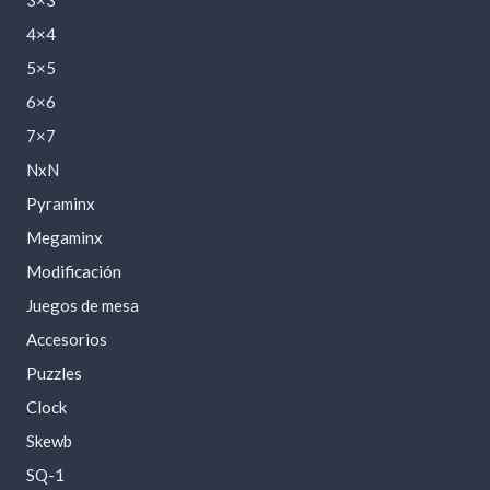
3×3
4×4
5×5
6×6
7×7
NxN
Pyraminx
Megaminx
Modificación
Juegos de mesa
Accesorios
Puzzles
Clock
Skewb
SQ-1