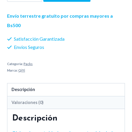
Pack
Set
Envío terrestre gratuito por compras mayores a
2×2
Bs500
3×3
Satisfacción Garantizada
4×4
Envíos Seguros
5×5
cantidad
Categoría:
Packs
Marca:
QiYi
Descripción
Valoraciones (0)
Descripción