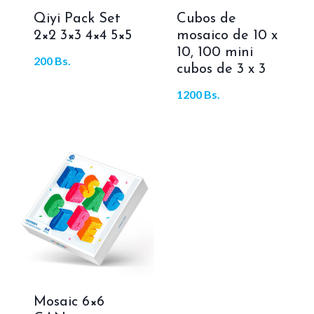
Qiyi Pack Set
Cubos de
2×2 3×3 4×4 5×5
mosaico de 10 x
10, 100 mini
200
Bs.
cubos de 3 x 3
1200
Bs.
Mosaic 6×6