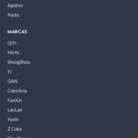
Ajedrez
Packs
MARCAS
QiYi
MoYu
ShengShou
YJ
GAN
Cubolivia
FanXin
LanLan
Yuxin
Z Cube