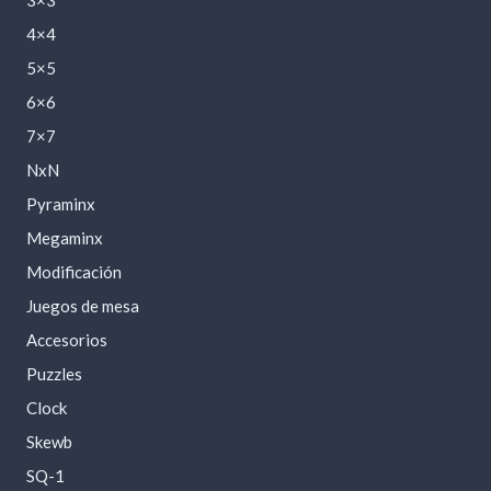
3×3
4×4
5×5
6×6
7×7
NxN
Pyraminx
Megaminx
Modificación
Juegos de mesa
Accesorios
Puzzles
Clock
Skewb
SQ-1