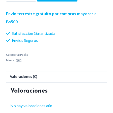
Pack
Set
Envío terrestre gratuito por compras mayores a
2×2
Bs500
3×3
Satisfacción Garantizada
4×4
Envíos Seguros
5×5
cantidad
Categoría:
Packs
Marca:
QiYi
Valoraciones (0)
Valoraciones
No hay valoraciones aún.