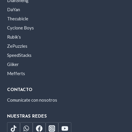
DianSheng
DaYan
Thecubicle
Cyclone Boys
Rubik’s
ZePuzzles
SpeedStacks
Giiker
Mefferts
CONTACTO
Comunícate con nosotros
NUESTRAS REDES