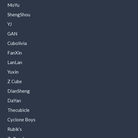
MoYu
ShengShou
YJ
GAN
Cubolivia
FanXin
LanLan
Yuxin
Z Cube
DianSheng
DaYan
Thecubicle
Cyclone Boys
Rubik’s