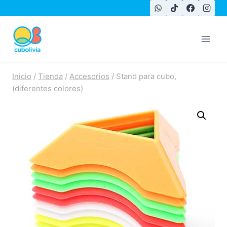
Saltar
al
contenido
Inicio
/
Tienda
/
Accesorios
/
Stand para cubo,
(diferentes colores)