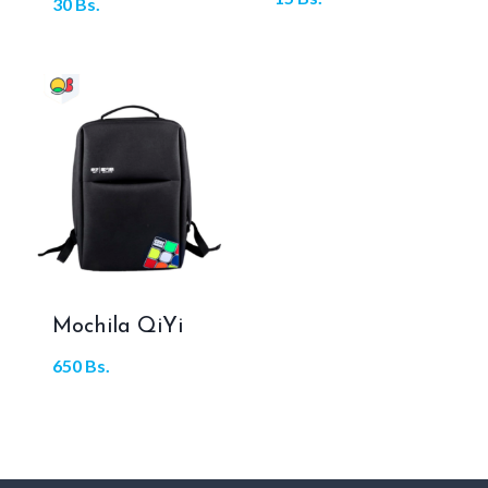
30
Bs.
Mochila QiYi
650
Bs.