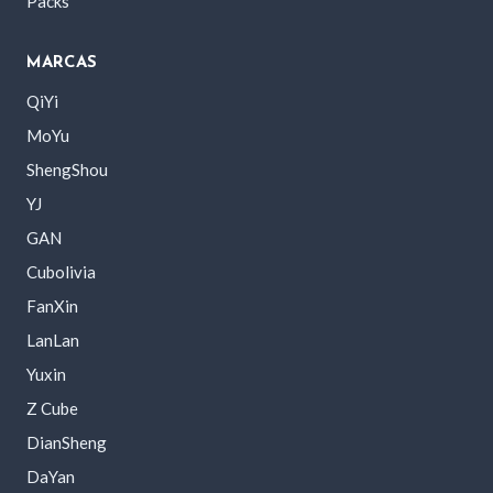
Packs
MARCAS
QiYi
MoYu
ShengShou
YJ
GAN
Cubolivia
FanXin
LanLan
Yuxin
Z Cube
DianSheng
DaYan