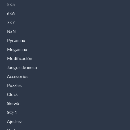
5×5
6×6
7×7
NxN
Pyraminx
Megaminx
Modificación
Juegos de mesa
Accesorios
Puzzles
Clock
Skewb
SQ-1
Ajedrez