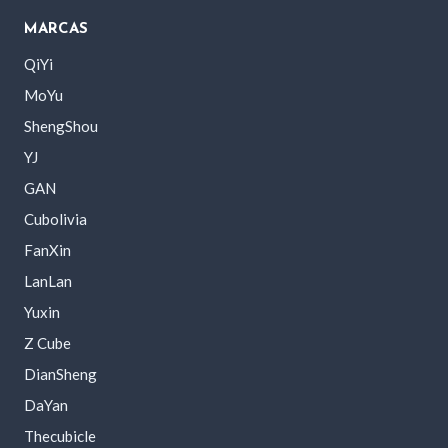
MARCAS
QiYi
MoYu
ShengShou
YJ
GAN
Cubolivia
FanXin
LanLan
Yuxin
Z Cube
DianSheng
DaYan
Thecubicle