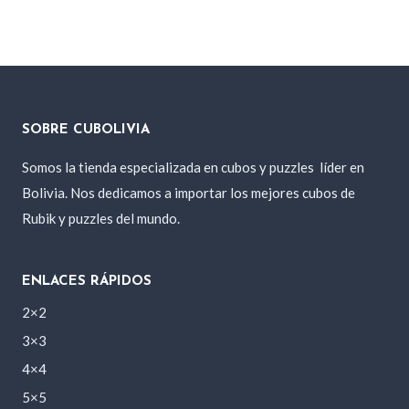
original
actual
era:
es:
200 Bs..
150 Bs..
SOBRE CUBOLIVIA
Somos la tienda especializada en cubos y puzzles
líder en
Bolivia. Nos dedicamos a importar los mejores cubos de
Rubik y puzzles del mundo.
ENLACES RÁPIDOS
2×2
3×3
4×4
5×5