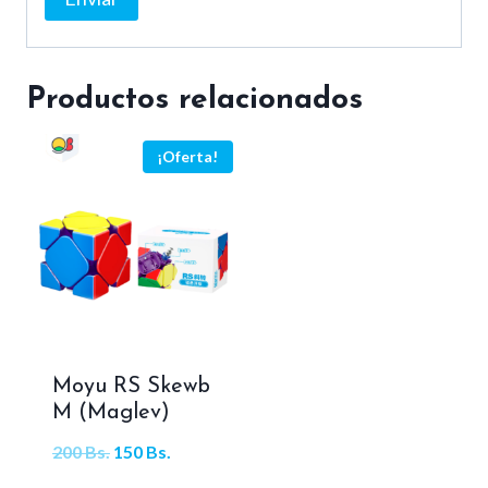
Productos relacionados
¡Oferta!
Moyu RS Skewb
M (Maglev)
El
El
200
Bs.
150
Bs.
precio
precio