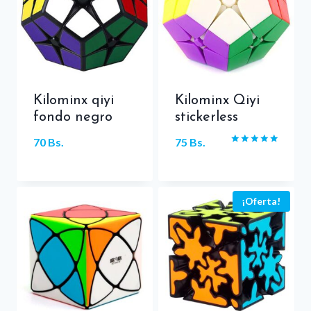
Kilominx qiyi
Kilominx Qiyi
fondo negro
stickerless
70
Bs.
75
Bs.
Valorado
con
5.00
de 5
¡Oferta!