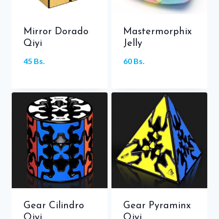
Mirror Dorado
Mastermorphix
Qiyi
Jelly
45
Bs.
60
Bs.
Gear Cilindro
Gear Pyraminx
Qiyi
Qiyi