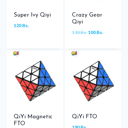
Super Ivy Qiyi
Crazy Gear
Qiyi
120
Bs.
El
El
130
Bs.
100
Bs.
precio
precio
original
actual
era:
es:
130 Bs..
100 Bs..
QiYi Magnetic
QiYi FTO
FTO
190
Bs.