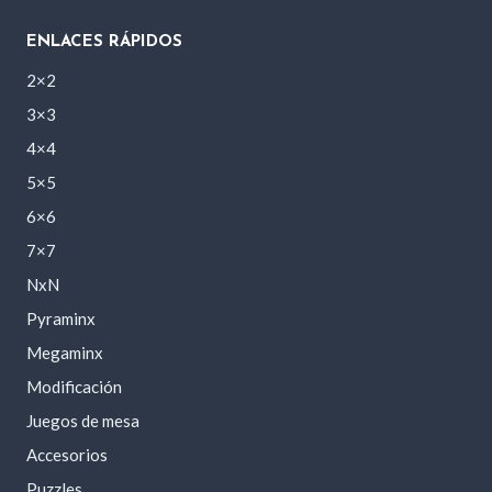
ENLACES RÁPIDOS
2×2
3×3
4×4
5×5
6×6
7×7
NxN
Pyraminx
Megaminx
Modificación
Juegos de mesa
Accesorios
Puzzles