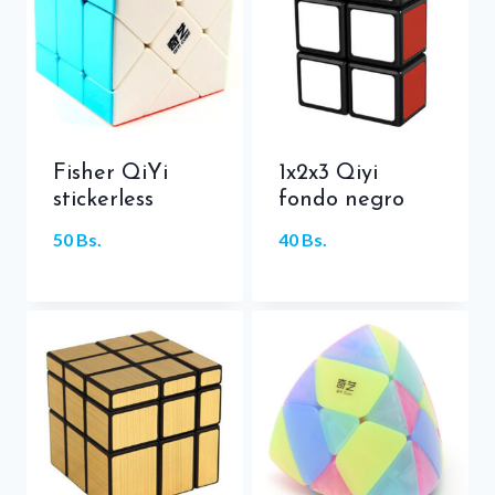
Fisher QiYi
1x2x3 Qiyi
stickerless
fondo negro
50
Bs.
40
Bs.