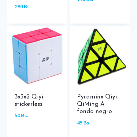
280
Bs.
3x3x2 Qiyi
Pyraminx Qiyi
stickerless
QiMing A
fondo negro
50
Bs.
45
Bs.