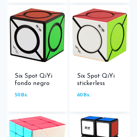
Six Spot QiYi
Six Spot QiYi
fondo negro
stickerless
50
Bs.
60
Bs.