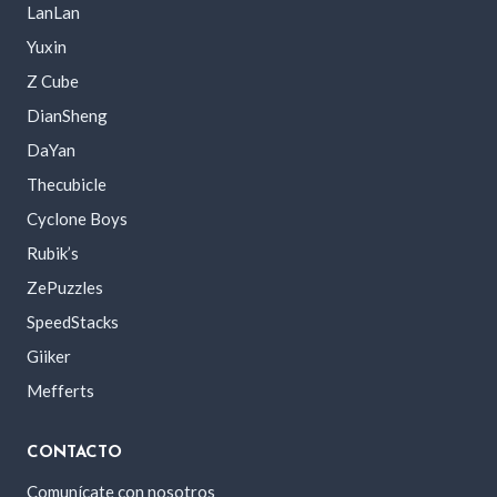
LanLan
Yuxin
Z Cube
DianSheng
DaYan
Thecubicle
Cyclone Boys
Rubik’s
ZePuzzles
SpeedStacks
Giiker
Mefferts
CONTACTO
Comunícate con nosotros