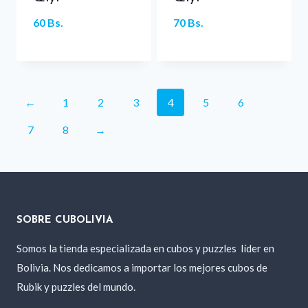
60
Bs.
70
Bs.
←
1
2
3
4
5
6
7
8
→
SOBRE CUBOLIVIA
Somos la tienda especializada en cubos y puzzles
líder en
Bolivia. Nos dedicamos a importar los mejores cubos de
Rubik y puzzles del mundo.