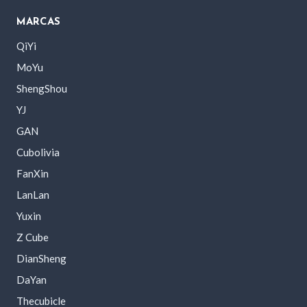
MARCAS
QiYi
MoYu
ShengShou
YJ
GAN
Cubolivia
FanXin
LanLan
Yuxin
Z Cube
DianSheng
DaYan
Thecubicle