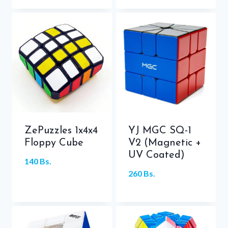
era:
es:
60 Bs..
40 Bs..
ZePuzzles 1x4x4
YJ MGC SQ-1
Floppy Cube
V2 (Magnetic +
UV Coated)
140
Bs.
260
Bs.