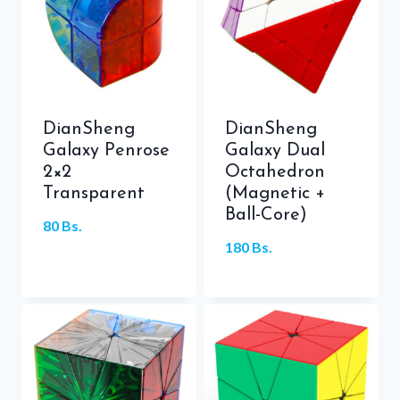
DianSheng
DianSheng
Galaxy Penrose
Galaxy Dual
2×2
Octahedron
Transparent
(Magnetic +
Ball-Core)
80
Bs.
180
Bs.