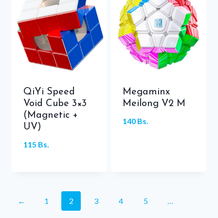
QiYi Speed
Megaminx
Void Cube 3×3
Meilong V2 M
(Magnetic +
140
Bs.
UV)
115
Bs.
←
1
2
3
4
5
…