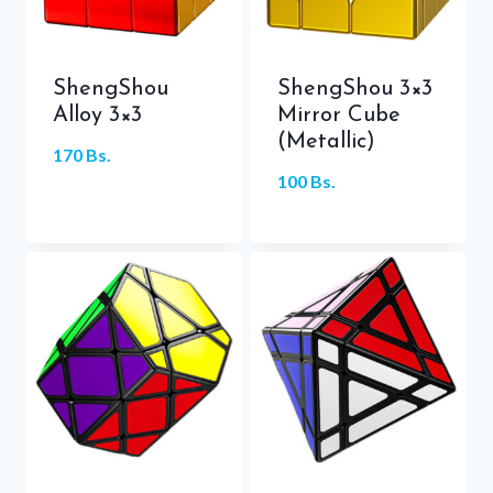
ShengShou
ShengShou 3×3
Alloy 3×3
Mirror Cube
(Metallic)
170
Bs.
100
Bs.