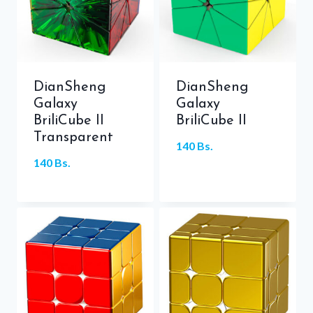
DianSheng
DianSheng
Galaxy
Galaxy
BriliCube II
BriliCube II
Transparent
140
Bs.
140
Bs.