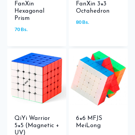
FanXin
FanXin 3×3
Hexagonal
Octahedron
Prism
80
Bs.
70
Bs.
QiYi Warrior
6×6 MFJS
5×5 (Magnetic +
MeiLong
UV)