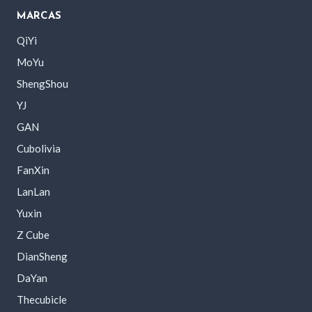
MARCAS
QiYi
MoYu
ShengShou
YJ
GAN
Cubolivia
FanXin
LanLan
Yuxin
Z Cube
DianSheng
DaYan
Thecubicle